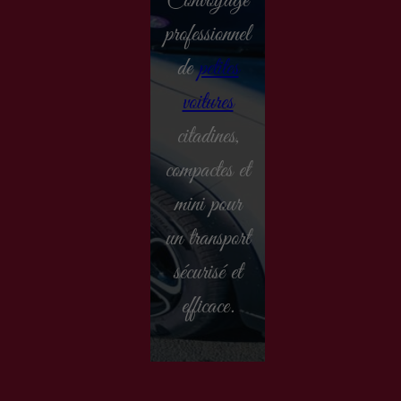
Convoyage
professionnel
de
petites
voitures
citadines,
compactes et
mini pour
un transport
sécurisé et
efficace.