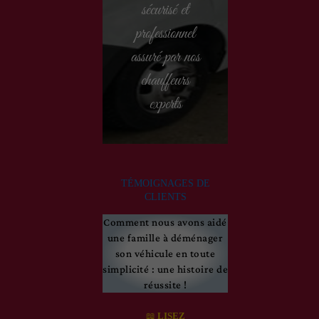
sécurisé et
professionnel
assuré par nos
chauffeurs
experts
TÉMOIGNAGES DE
CLIENTS
Comment nous avons aidé
une famille à déménager
son véhicule en toute
simplicité : une histoire de
réussite !
📖
LISEZ