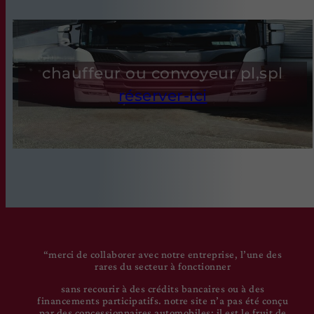
chauffeur ou convoyeur pl,spl
réserver-ici
“merci de collaborer avec notre entreprise, l’une des
rares du secteur à fonctionner
sans recourir à des crédits bancaires ou à des
financements participatifs. notre site n’a pas été conçu
par des concessionnaires automobiles; il est le fruit de