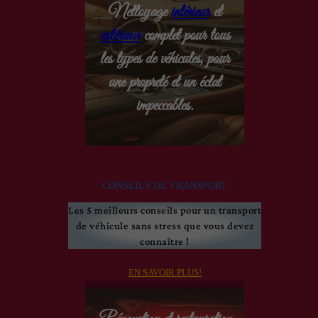
Nettoyage
intérieur
et
extérieur
complet pour tous
les types de véhicules, pour
une propreté et un éclat
impeccables.
CONSEILS DE TRANSPORT
Les 5 meilleurs conseils pour un transport
de véhicule sans stress que vous devez
connaître !
EN SAVOIR PLUS!