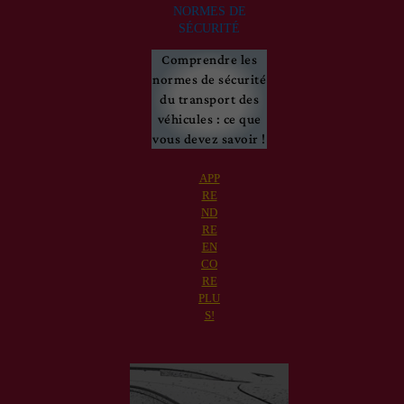
NORMES DE
SÉCURITÉ
Comprendre les
normes de sécurité
du transport des
véhicules : ce que
vous devez savoir !
APP
RE
ND
RE
EN
CO
RE
PLU
S!