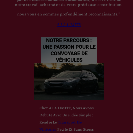
notre travail acharné et de votre précieuse contribution.
nous vous en sommes profondément reconnaissants.”
A LA LIMITE
NOTRE PARCOURS :
UNE PASSION POUR LE
CONVOYAGE DE
VÉHICULES
Chez A LA LIMITE, Nous Avons
Débuté Avec Une Idée Simple :
Rendre Le
Transport De
Véhicules
Facile Et Sans Stress