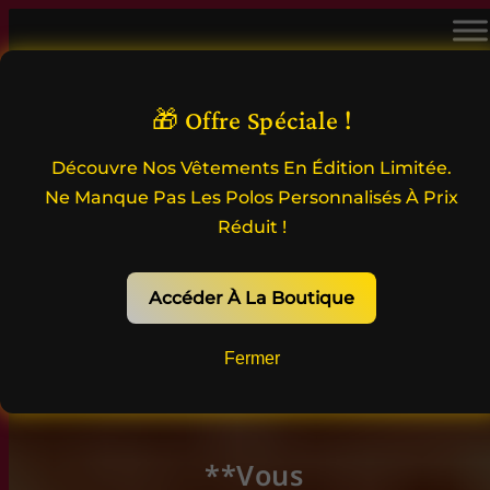
accueil | A LA LIMITE – convoyage de
🎁 Offre Spéciale !
véhicules & services personnalisés
Découvre Nos Vêtements En Édition Limitée.
Menu
Ne Manque Pas Les Polos Personnalisés À Prix
Réduit !
Accéder À La Boutique
Fermer
**
Vous