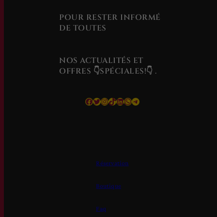
POUR RESTER INFORMÉ
DE TOUTES
NOS ACTUALITÉS ET
OFFRES
👇
SPÉCIALES!👇
.
Facebook
Twitter
Instagram
TikTok
LinkedIn
WhatsApp
Telegram
Réservation
Boutique
Faq