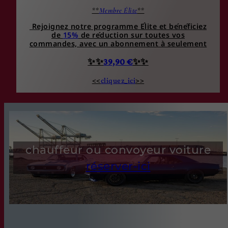
**
Membre Élite
**
Rejoignez notre programme Élite et bénéficiez
de
15%
de réduction sur toutes vos
commandes, avec un abonnement à seulement
✨✨
39,90 €
✨✨
<<
cliquez_ici
>>
chauffeur ou convoyeur voiture
réserver-ici