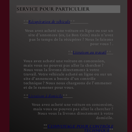
SERVICE POUR PARTICULIER
**
Récupération de véhicule
**
Vous avez acheté une voiture en ligne ou sur un
site d’annonces (ex, Le Bon Coin) mais n’avez
pas le temps de la récupérer ? Nous le faisons
pour vous ! .
**
Livraison au travail
**
Vous avez acheté une voiture en concession,
mais vous ne pouvez pas aller la chercher ?
Nous vous la livrons directement à votre
travail. Votre véhicule acheté en ligne ou sur un
site d’annonces a besoin d’un contrôle
technique ? Nous nous chargeons de l’emmener
et de le ramener pour vous.
**
Livraison à domicile
**
Vous avez acheté une voiture en concession,
mais vous ne pouvez pas aller la chercher ?
Nous vous la livrons directement à votre
domicile.
**
Convoyage pour contrôle
technique
**