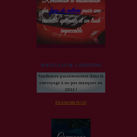
Rénovation et restauration
des
feux de voiture
pour une
visibilité optimale et un look
impeccable
NOUVELLES DE L’INDUSTRIE
Tendances passionnantes dans le
convoyage à ne pas manquer en
2025 !
EN SAVOIR PLUS!