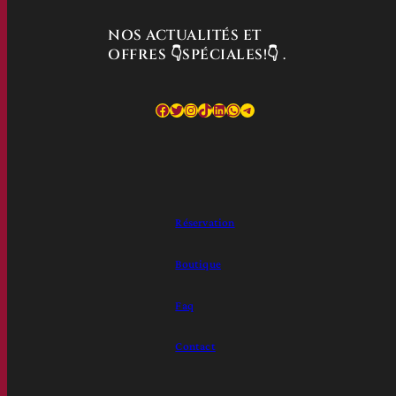
NOS ACTUALITÉS ET
OFFRES
👇
SPÉCIALES!👇
.
Facebook
Twitter
Instagram
TikTok
LinkedIn
WhatsApp
Telegram
Réservation
Boutique
Faq
Contact