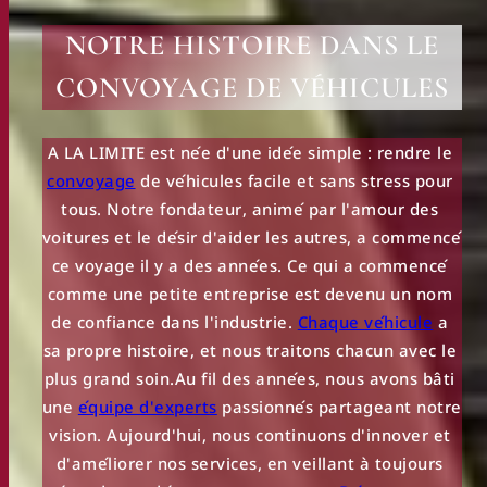
NOTRE HISTOIRE DANS LE
CONVOYAGE DE VÉHICULES
A LA LIMITE est née d'une idée simple : rendre le 
convoyage
 de véhicules facile et sans stress pour 
tous. Notre fondateur, animé par l'amour des 
voitures et le désir d'aider les autres, a commencé 
ce voyage il y a des années. Ce qui a commencé 
comme une petite entreprise est devenu un nom 
de confiance dans l'industrie. 
Chaque véhicule
 a 
sa propre histoire, et nous traitons chacun avec le 
plus grand soin.Au fil des années, nous avons bâti 
une 
équipe d'experts
 passionnés partageant notre 
vision. Aujourd'hui, nous continuons d'innover et 
d'améliorer nos services, en veillant à toujours 